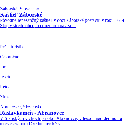
Záborské, Slovensko
Kaštieľ Záborské
Pôvodne renesančný kaštieľ v obci Záborské postavili v roku 1614.
Stojí v strede obce, na miernom návrší....
Pešia turistika
Celoročne
Jar
Jeseň
Leto
Zima
Abranovce, Slovensko
Raslavkameň - Abranovce
V Slanských vrchoch pri obci Abranovce, v lesoch nad dedinou a
mieste zvanom Dzeduchovské sa...