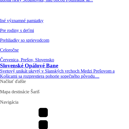
Iné významné pamiatky
Pre rodiny s deťmi
Prehliadky so sprievodcom
Celoročne
Červenica, Prešov, Slovensko
Slovenské Opálové Bane
Svetový unikát ukrytý v Slanských vrchoch Medzi Prešovom a
Košicami sa rozprestiera pohorie sopečného pôvodu....
Načítať ďalšie
Mapa destinácie Šariš
Navigácia