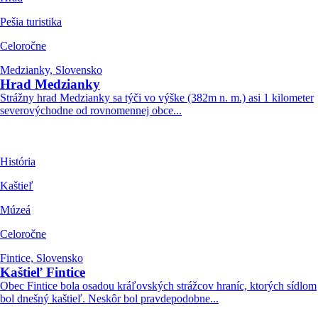
Pešia turistika
Celoročne
Medzianky, Slovensko
Hrad Medzianky
Strážny hrad Medzianky sa týči vo výške (382m n. m.) asi 1 kilometer
severovýchodne od rovnomennej obce...
História
Kaštieľ
Múzeá
Celoročne
Fintice, Slovensko
Kaštieľ Fintice
Obec Fintice bola osadou kráľovských strážcov hraníc, ktorých sídlom
bol dnešný kaštieľ. Neskôr bol pravdepodobne...