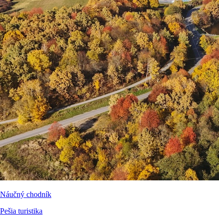
Náučný chodník
Pešia turistika