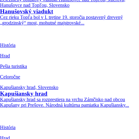
Hanušovce nad Topľou, Slovensko
Hanušovský viadukt
Cez rieku Topľa bol v I. tretine 19. storočia postavený drevený
„grodzinský“ most, mohutné majstrovské...
História
Hrad
Pešia turistika
Celoročne
Kapušiansky hrad, Slovensko
Kapušiansky hrad
Kapušiansky hrad sa rozprestiera na vrchu Zámčisko nad obcou
Kapušany pri Prešove. Národná kultúrna pamiatka Kapušiansky...
História
Hrad