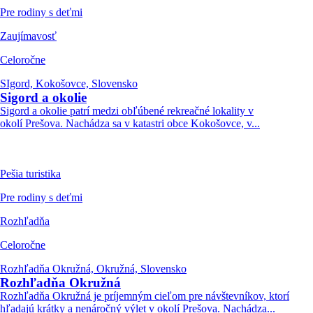
Pre rodiny s deťmi
Zaujímavosť
Celoročne
SIgord, Kokošovce, Slovensko
Sigord a okolie
Sigord a okolie patrí medzi obľúbené rekreačné lokality v
okolí Prešova. Nachádza sa v katastri obce Kokošovce, v...
Pešia turistika
Pre rodiny s deťmi
Rozhľadňa
Celoročne
Rozhľadňa Okružná, Okružná, Slovensko
Rozhľadňa Okružná
Rozhľadňa Okružná je príjemným cieľom pre návštevníkov, ktorí
hľadajú krátky a nenáročný výlet v okolí Prešova. Nachádza...