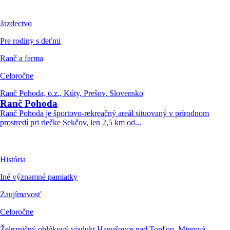
Jazdectvo
Pre rodiny s deťmi
Ranč a farma
Celoročne
Ranč Pohoda, o.z., Kúty, Prešov, Slovensko
Ranč Pohoda
Ranč Pohoda je športovo-rekreačný areál situovaný v prírodnom
prostredí pri riečke Sekčov, len 2,5 km od...
História
Iné významné pamiatky
Zaujímavosť
Celoročne
Železničný oblúkový viadukt Hanušovce nad Topľou, Mierová,