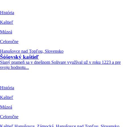
História
Kaštieľ
Múzeá
Celoročne
Hanušovce nad Topľou, Slovensko
Šóšovský kaštieľ
Slaný prameň sa v dnešnom Solivare využíval už v roku 1223 a pre
svoju hodnotu...
História
Kaštieľ
Múzeá
Celoročne
Kaštieľ Hanušovce, Zámocká, Hanušovce nad Topľou, Slovensko