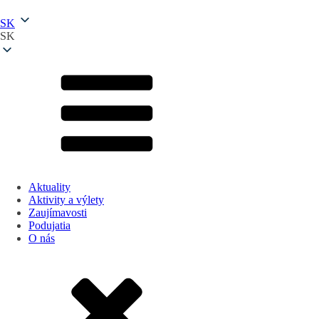
SK
SK
Aktuality
Aktivity a výlety
Zaujímavosti
Podujatia
O nás