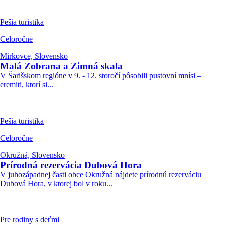
Pešia turistika
Celoročne
Mirkovce, Slovensko
Malá Zobrana a Zimná skala
V Šarišskom regióne v 9. - 12. storočí pôsobili pustovní mnísi –
eremiti, ktorí si...
Pešia turistika
Celoročne
Okružná, Slovensko
Prírodná rezervácia Dubová Hora
V juhozápadnej časti obce Okružná nájdete prírodnú rezerváciu
Dubová Hora, v ktorej bol v roku...
Pre rodiny s deťmi