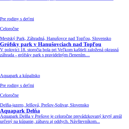
Pre rodiny s deťmi
Celoročne
Mestský Park, Záhradná, Hanušovce nad Topľou, Slovensko
Grófsky park v Hanušovciach nad Topľou
V polovici 18. storočia bola pri Veľkom kaštieli založená okrasná
záhrada - grófsky park s pravidelným členením....
Aquapark a kúpalisko
Pre rodiny s deťmi
Celoročne
Delňa-jazero, Jelšová, Prešov-Solivar, Slovensko
Aquapark Delňa
Aquapark Delňa v Prešove je celoročne prevádzkovaný krytý areál
určený na kúpanie, zábavu aj oddych. Návštevníkom...