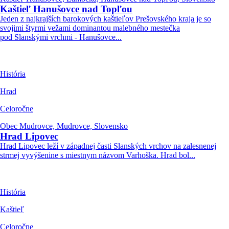
Kaštieľ Hanušovce nad Topľou
Jeden z najkrajších barokových kaštieľov Prešovského kraja je so
svojimi štyrmi vežami dominantou malebného mestečka
pod Slanskými vrchmi - Hanušovce...
História
Hrad
Celoročne
Obec Mudrovce, Mudrovce, Slovensko
Hrad Lipovec
Hrad Lipovec leží v západnej časti Slanských vrchov na zalesnenej
strmej vyvýšenine s miestnym názvom Varhoška. Hrad bol...
História
Kaštieľ
Celoročne