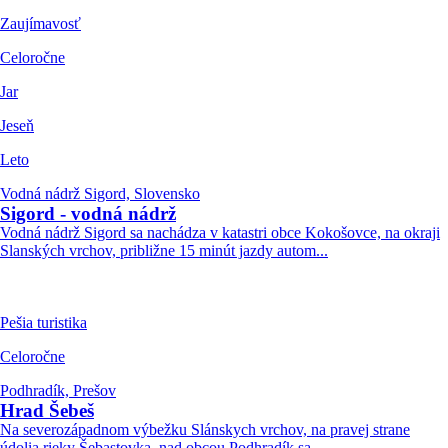
Zaujímavosť
Celoročne
Jar
Jeseň
Leto
Vodná nádrž Sigord, Slovensko
Sigord - vodná nádrž
Vodná nádrž Sigord sa nachádza v katastri obce Kokošovce, na okraji
Slanských vrchov, približne 15 minút jazdy autom...
Pešia turistika
Celoročne
Podhradík, Prešov
Hrad Šebeš
Na severozápadnom výbežku Slánskych vrchov, na pravej strane
údolia rieky Šebastovka, nad obcou Podhradík sa...