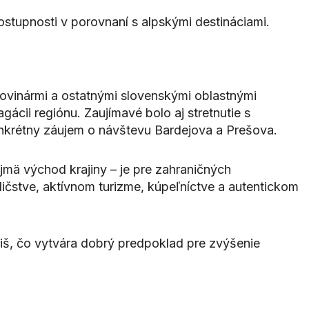
stupnosti v porovnaní s alpskými destináciami.
novinármi a ostatnými slovenskými oblastnými
ácii regiónu. Zaujímavé bolo aj stretnutie s
konkrétny záujem o návštevu Bardejova a Prešova.
jmä východ krajiny – je pre zahraničných
dičstve, aktívnom turizme, kúpeľníctve a autentickom
riš, čo vytvára dobrý predpoklad pre zvýšenie