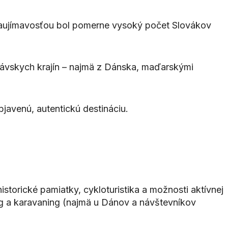
. Zaujímavosťou bol pomerne vysoký počet Slovákov
inávskych krajín – najmä z Dánska, maďarskými
bjavenú, autentickú destináciu.
storické pamiatky, cykloturistika a možnosti aktívnej
ng a karavaning (najmä u Dánov a návštevníkov