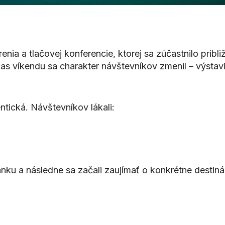
enia a tlačovej konferencie, ktorej sa zúčastnilo pribl
as víkendu sa charakter návštevníkov zmenil – výstavis
tická. Návštevníkov lákali:
tánku a následne sa začali zaujímať o konkrétne destiná