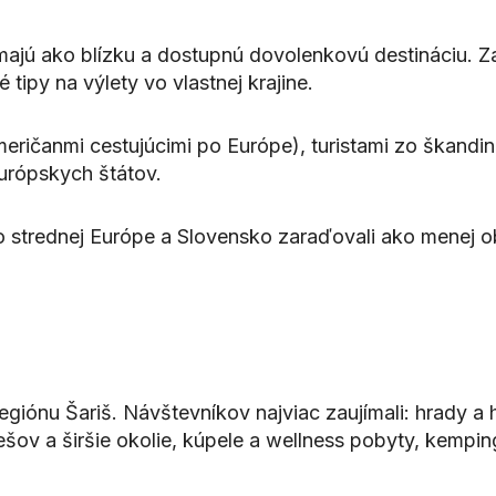
vnímajú ako blízku a dostupnú dovolenkovú destináciu
é tipy na výlety vo vlastnej krajine.
Američanmi cestujúcimi po Európe), turistami zo škand
urópskych štátov.
po strednej Európe a Slovensko zaraďovali ako menej o
iónu Šariš. Návštevníkov najviac zaujímali: hrady a hi
šov a širšie okolie, kúpele a wellness pobyty, kempi