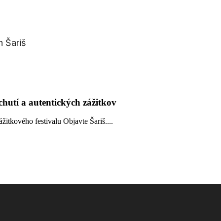
n Šariš
chutí a autentických zážitkov
žitkového festivalu Objavte Šariš....