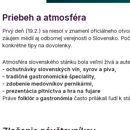
Priebeh a atmosféra
Prvý deň (19.2.) sa niesol v znamení oficiálneho otvor
záujem médií aj odbornej verejnosti o Slovensko. Poč
konkrétne tipy na dovolenky.
Atmosféra slovenského stánku bola veľmi živá a auten
- ochutnávky slovenských vín, syrov a piva,
- tradičné gastronomické špeciality,
- zdobenie medovníkov pernikármi,
- prezentácia pltníctva a hra na fujare
Práve
folklór
a
gastronómia
často prilákali ľudí k s