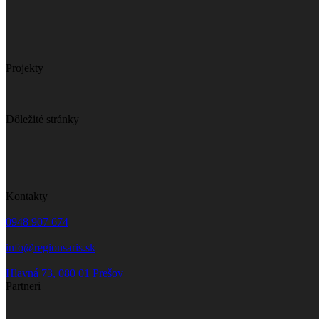
Projekty
Dôležité stránky
Kontakty
0948 907 674
info@regionsaris.sk
Hlavná 73, 080 01 Prešov
Partneri