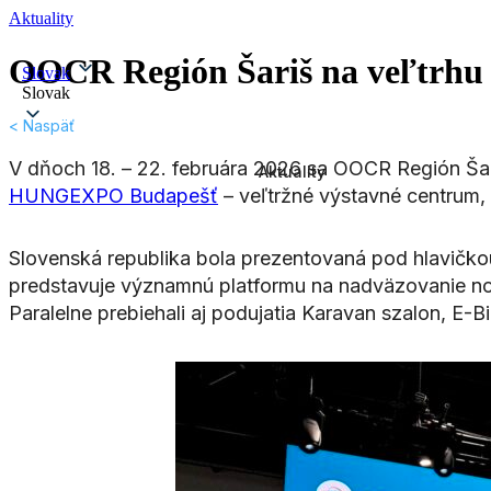
Aktuality
OOCR Región Šariš na veľtrhu 
Slovak
Slovak
< Naspäť
V dňoch 18. – 22. februára 2026 sa OOCR Región Šari
Aktuality
HUNGEXPO Budapešť
– veľtržné výstavné centrum, 1
Slovenská republika bola prezentovaná pod hlavičk
predstavuje významnú platformu na nadväzovanie nov
Paralelne prebiehali aj podujatia Karavan szalon, E-