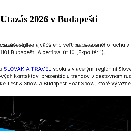
Utazás 2026 v Budapešti
š zúčastnila najväčšieho veľtrhu cestovného ruchu v 
Aktivity a výlety
Zaujímavosti
101 Budapešť, Albertirsai út 10 (Expo tér 1).
ou
SLOVAKIA TRAVEL
spolu s viacerými regiónmi Sloven
ých kontaktov, prezentáciu trendov v cestovnom ruchu
Bike Test & Show a Budapest Boat Show, ktoré výrazne 