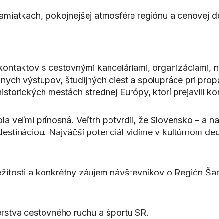
miatkach, pokojnejšej atmosfére regiónu a cenovej do
kontaktov s cestovnými kanceláriami, organizáciami, 
ych výstupov, študijných ciest a spolupráce pri propag
historických mestách strednej Európy, ktorí prejavili 
 veľmi prínosná. Veľtrh potvrdil, že Slovensko – a na
destináciou. Najväčší potenciál vidíme v kultúrnom de
ležitosti a konkrétny záujem návštevníkov o Región Ša
erstva cestovného ruchu a športu SR.