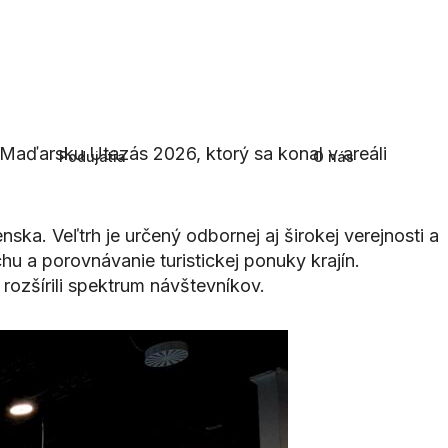
Maďarsku Utazás 2026, ktorý sa konal v areáli
Podujatia
O nás
ska. Veľtrh je určený odbornej aj širokej verejnosti a
 a porovnávanie turistickej ponuky krajín.
rozšírili spektrum návštevníkov.